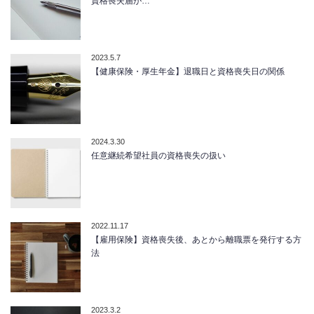
資格喪失届が…
2023.5.7
【健康保険・厚生年金】退職日と資格喪失日の関係
2024.3.30
任意継続希望社員の資格喪失の扱い
2022.11.17
【雇用保険】資格喪失後、あとから離職票を発行する方
法
2023.3.2