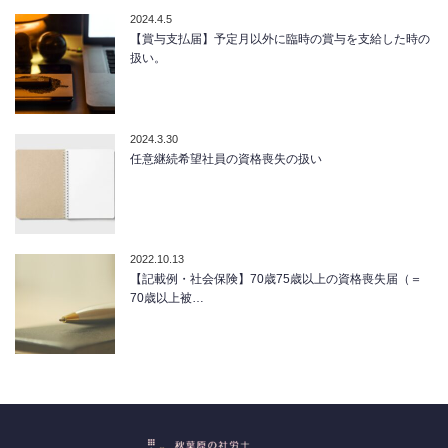
2024.4.5
【賞与支払届】予定月以外に臨時の賞与を支給した時の
扱い。
2024.3.30
任意継続希望社員の資格喪失の扱い
2022.10.13
【記載例・社会保険】70歳75歳以上の資格喪失届（＝
70歳以上被…