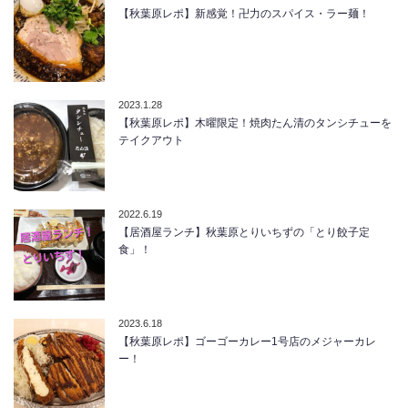
【秋葉原レポ】新感覚！卍力のスパイス・ラー麺！
2023.1.28
【秋葉原レポ】木曜限定！焼肉たん清のタンシチューを
テイクアウト
2022.6.19
【居酒屋ランチ】秋葉原とりいちずの「とり餃子定
食」！
2023.6.18
【秋葉原レポ】ゴーゴーカレー1号店のメジャーカレ
ー！