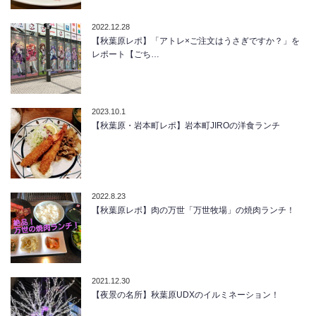
2022.12.28
【秋葉原レポ】「アトレ×ご注文はうさぎですか？」を
レポート【ごち…
2023.10.1
【秋葉原・岩本町レポ】岩本町JIROの洋食ランチ
2022.8.23
【秋葉原レポ】肉の万世「万世牧場」の焼肉ランチ！
2021.12.30
【夜景の名所】秋葉原UDXのイルミネーション！