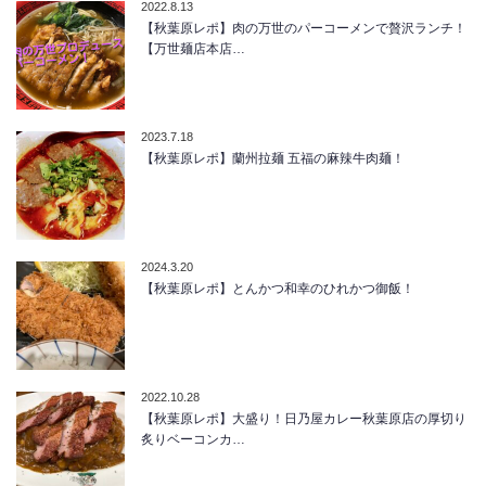
2022.8.13
【秋葉原レポ】肉の万世のパーコーメンで贅沢ランチ！
【万世麺店本店…
2023.7.18
【秋葉原レポ】蘭州拉麺 五福の麻辣牛肉麺！
2024.3.20
【秋葉原レポ】とんかつ和幸のひれかつ御飯！
2022.10.28
【秋葉原レポ】大盛り！日乃屋カレー秋葉原店の厚切り
炙りベーコンカ…