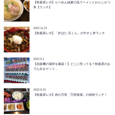
【秋葉原レポ】らーめん紬麦の塩ラーメンとわらじかつ
丼【ランチ】
2022.11.23
【秋葉原レポ】「炉ばた 石くら」の牛すじ丼ランチ
2022.6.1
【自販機の場所を確認！】どこに売ってる？秋葉原のお
でん缶をゲット…
2022.8.23
【秋葉原レポ】肉の万世「万世牧場」の焼肉ランチ！