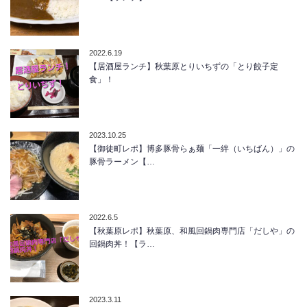
2022.6.19
【居酒屋ランチ】秋葉原とりいちずの「とり餃子定
食」！
2023.10.25
【御徒町レポ】博多豚骨らぁ麺「一絆（いちばん）」の
豚骨ラーメン【…
2022.6.5
【秋葉原レポ】秋葉原、和風回鍋肉専門店「だしや」の
回鍋肉丼！【ラ…
2023.3.11