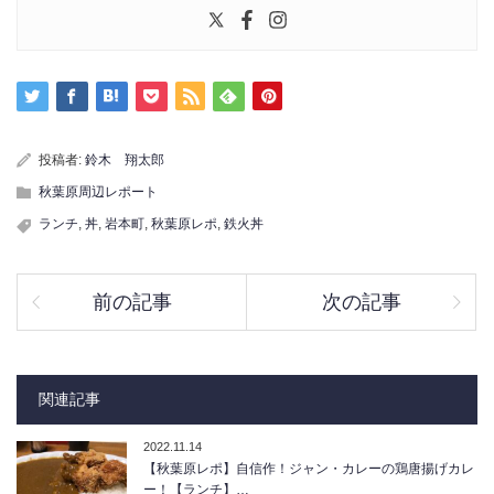
投稿者:
鈴木 翔太郎
秋葉原周辺レポート
ランチ
,
丼
,
岩本町
,
秋葉原レポ
,
鉄火丼
前の記事
次の記事
関連記事
2022.11.14
【秋葉原レポ】自信作！ジャン・カレーの鶏唐揚げカレ
ー！【ランチ】…