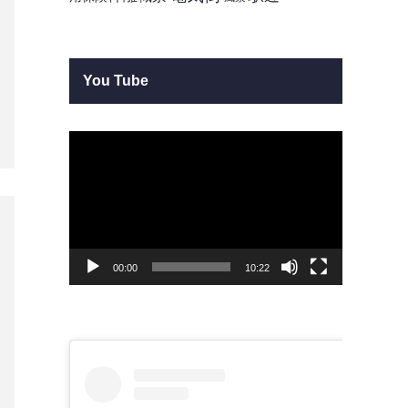
You Tube
動
画
プ
レ
ー
ヤ
ー
00:00
10:22