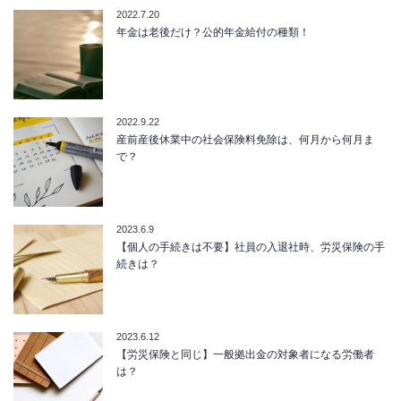
2022.7.20
年金は老後だけ？公的年金給付の種類！
2022.9.22
産前産後休業中の社会保険料免除は、何月から何月ま
で？
2023.6.9
【個人の手続きは不要】社員の入退社時、労災保険の手
続きは？
2023.6.12
【労災保険と同じ】一般拠出金の対象者になる労働者
は？