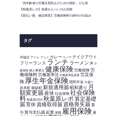
「高年齢者の労働災害防止のための指針」が公表
【秋葉原レポ】柏屋せんべいのお煎餅
【前払い後、確定精算】労働保険料の納付の仕組み
タグ
カレー
テイクアウト
36協定
アトレ
アニメ
ケバブ
ランチ
ラーメン
フリーランス
丼
介
健康保険
労
労働保険
個人事業主
護保険
働保険料
労災保
労働基準法
労働基準監督署
厚生年金保険
険
国民年金
大盛り
月
新規適用届
昭和通り
岩本町
御徒町
額変更届
社会保険
産休
社会保険
料
秋葉原レポ
算定基礎
秋葉原UDX
届
資格喪失届
資格取得届
育休
賞
雇用保険
賞与支払届
起業
与
雇
退職