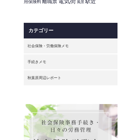
電気街
駅近
離職票
用保険料
風景
カテゴリー
社会保険・労働保険メモ
手続きメモ
秋葉原周辺レポート