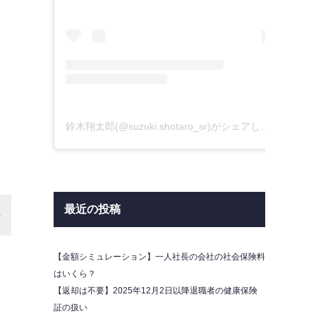
鈴木翔太郎(@suzuki.shotaro_sr)がシェアした投稿
最近の投稿
【金額シミュレーション】一人社長の会社の社会保険料
はいくら？
【返却は不要】2025年12月2日以降退職者の健康保険
証の扱い