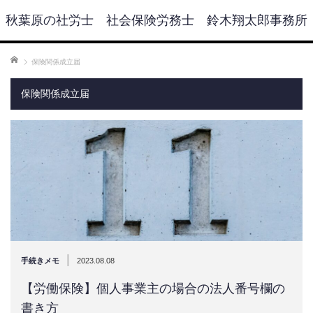
秋葉原の社労士 社会保険労務士 鈴木翔太郎事務所
ホーム
保険関係成立届
保険関係成立届
|
手続きメモ
2023.08.08
【労働保険】個人事業主の場合の法人番号欄の
書き方