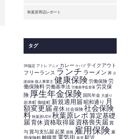
秋葉原周辺レポート
タグ
カレー
テイクアウト
36協定
アトレ
アニメ
ケバブ
ランチ
ラーメン
フリーランス
丼
介
健康保険
労
労働保険
個人事業主
護保険
働保険料
労災保
労働基準法
労働基準監督署
厚生年金保険
険
国民年金
大盛り
月
新規適用届
昭和通り
岩本町
御徒町
額変更届
社会保険
産休
社会保険
料
秋葉原レポ
算定基礎
秋葉原UDX
届
資格喪失届
資格取得届
育休
賞
雇用保険
賞与支払届
起業
与
雇
退職
電気街
駅近
離職票
用保険料
風景