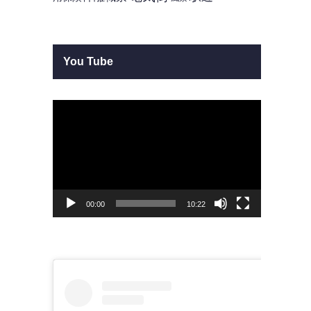
You Tube
動
画
プ
レ
ー
ヤ
ー
00:00
10:22