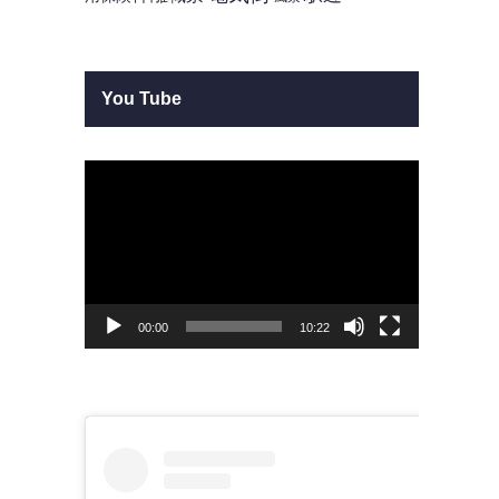
You Tube
動
画
プ
レ
ー
ヤ
ー
00:00
10:22