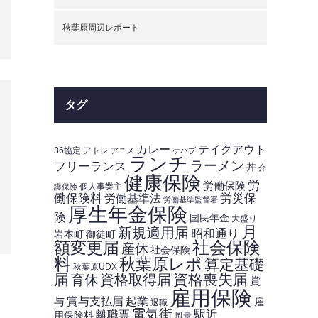
秋葉原周辺レポート
タグ
カレー
テイクアウト
36協定
アトレ
アニメ
ケバブ
ランチ
ラーメン
フリーランス
丼
介
健康保険
労
労働保険
個人事業主
護保険
働保険料
労災保
労働基準法
労働基準監督署
厚生年金保険
険
国民年金
大盛り
月
新規適用届
昭和通り
岩本町
御徒町
額変更届
社会保険
産休
社会保険
料
秋葉原レポ
算定基礎
秋葉原UDX
届
資格喪失届
資格取得届
育休
賞
雇用保険
賞与支払届
起業
与
雇
退職
電気街
駅近
離職票
用保険料
風景